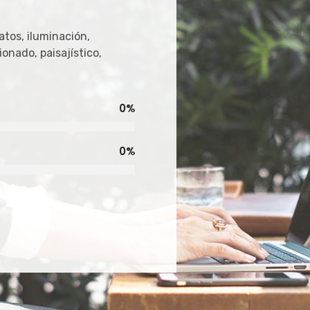
atos, iluminación,
ionado, paisajístico,
0
%
0
%