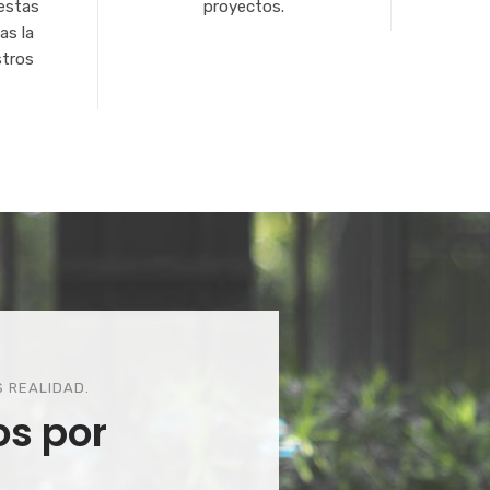
estas
proyectos.
as la
stros
S REALIDAD.
os por