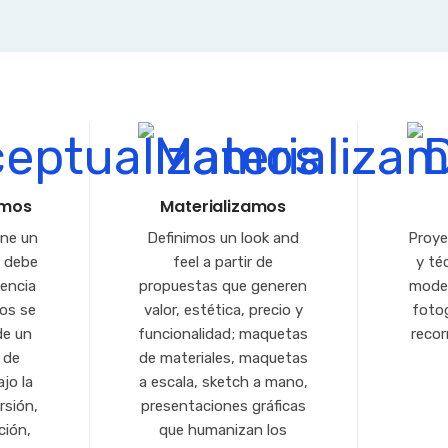
amos
Materializamos
ene un
Definimos un look and
Proye
o debe
feel a partir de
y té
iencia
propuestas que generen
model
tos se
valor, estética, precio y
fotog
de un
funcionalidad; maquetas
recor
o de
de materiales, maquetas
ajo la
a escala, sketch a mano,
rsión,
presentaciones gráficas
ción,
que humanizan los