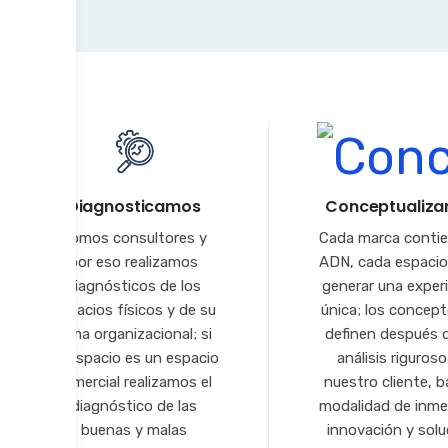
Diagnosticamos
Conceptualiz
Somos consultores y
Cada marca conti
por eso realizamos
ADN, cada espaci
diagnósticos de los
generar una exper
espacios físicos y de su
única; los concep
clima organizacional; si
definen después 
su espacio es un espacio
análisis riguros
comercial realizamos el
nuestro cliente, b
diagnóstico de las
modalidad de inme
buenas y malas
innovación y solu